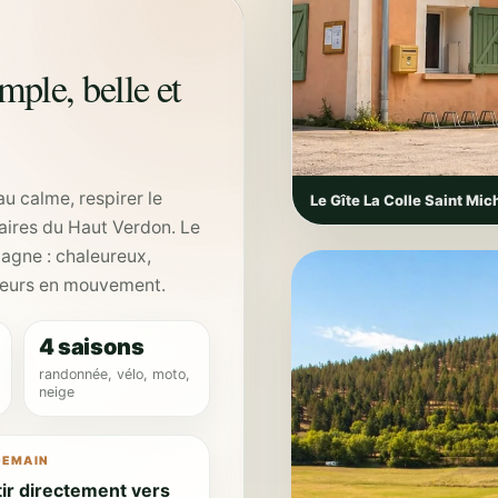
mple, belle et
au calme, respirer le
Le Gîte La Colle Saint Mic
éraires du Haut Verdon. Le
tagne : chaleureux,
ageurs en mouvement.
4 saisons
randonnée, vélo, moto,
neige
DEMAIN
ir directement vers