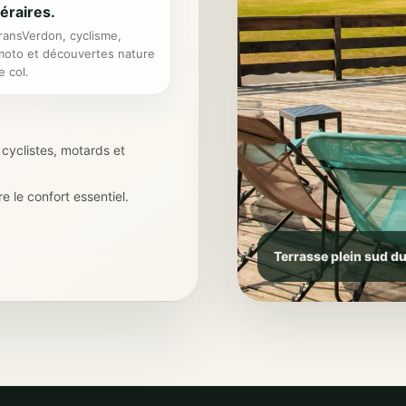
néraires.
ransVerdon, cyclisme,
moto et découvertes nature
e col.
cyclistes, motards et
e le confort essentiel.
Terrasse plein sud d