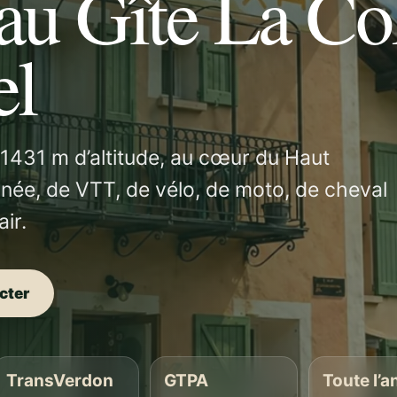
au Gîte La Co
el
 1431 m d’altitude, au cœur du Haut
née, de VTT, de vélo, de moto, de cheval
ir.
cter
TransVerdon
GTPA
Toute l’