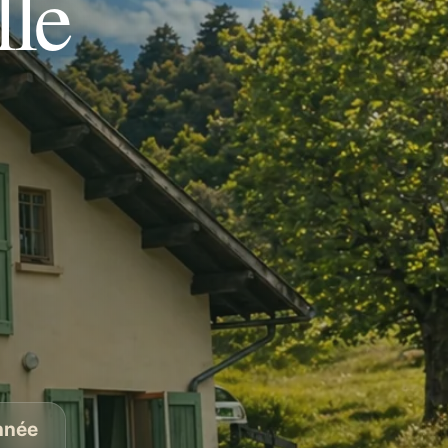
lle
année