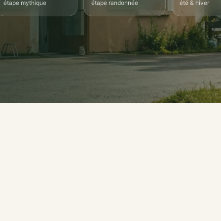
étape mythique
étape randonnée
été & hiver