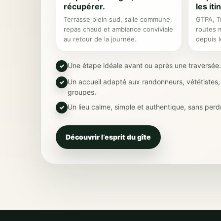
récupérer.
les iti
Terrasse plein sud, salle commune,
GTPA, T
repas chaud et ambiance conviviale
routes 
au retour de la journée.
depuis l
Une étape idéale avant ou après une traversée.
Un accueil adapté aux randonneurs, vététistes, 
groupes.
Un lieu calme, simple et authentique, sans perdr
Découvrir l’esprit du gîte