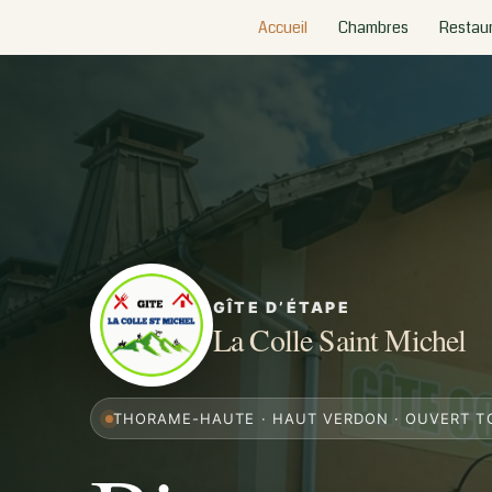
Aller
Accueil
Chambres
Restaur
au
contenu
GÎTE D’ÉTAPE
La Colle Saint Michel
THORAME-HAUTE · HAUT VERDON · OUVERT T