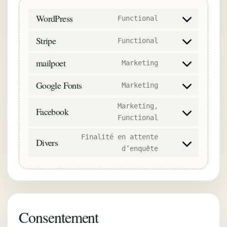
WordPress
Functional
Consent
to
Stripe
Functional
service
Consent
wordpress
to
mailpoet
Marketing
service
Consent
stripe
to
Google Fonts
Marketing
service
Consent
mailpoet
to
Marketing,
Facebook
service
Consent
Functional
google-
to
fonts
Finalité en attente
service
Divers
facebook
Consent
d’enquête
to
service
divers
Consentement