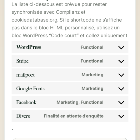
La liste ci-dessous est prévue pour rester
synchronisée avec Complianz et
cookiedatabase.org. Si le shortcode ne s’affiche
pas dans le bloc HTML personnalisé, utilisez un
bloc WordPress “Code court” et collez uniquement
WordPress
Functional
Consent
Stripe
to
Functional
Consent
service
to
wordpress
mailpoet
Marketing
service
Consent
stripe
to
Google Fonts
Marketing
service
Consent
mailpoet
to
Facebook
Marketing, Functional
service
Consent
google-
to
Divers
Finalité en attente d’enquête
fonts
service
Consent
facebook
to
.
service
divers