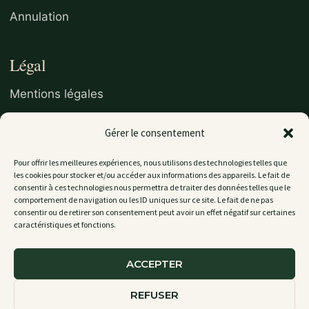
Annulation
Légal
Mentions légales
Confidentialité
Gérer le consentement
Politique de cookies
Pour offrir les meilleures expériences, nous utilisons des technologies telles que
CGV / réservation
les cookies pour stocker et/ou accéder aux informations des appareils. Le fait de
consentir à ces technologies nous permettra de traiter des données telles que le
CGU
comportement de navigation ou les ID uniques sur ce site. Le fait de ne pas
consentir ou de retirer son consentement peut avoir un effet négatif sur certaines
caractéristiques et fonctions.
© 2026 Gîte La Colle Saint Michel
ACCEPTER
Cookies
Confidentialité
Mentions légales
REFUSER